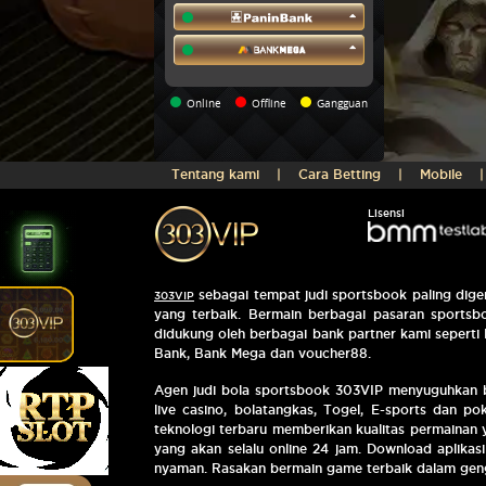
Online
Offline
Gangguan
Tentang kami
|
Cara Betting
|
Mobile
|
Lisensi
sebagai tempat judi sportsbook paling digem
303VIP
yang terbaik. Bermain berbagai pasaran sports
didukung oleh berbagai bank partner kami seperti
Bank, Bank Mega dan voucher88.
Agen judi bola sportsbook 303VIP menyuguhkan
live casino, bolatangkas, Togel, E-sports dan p
teknologi terbaru memberikan kualitas permainan 
yang akan selalu online 24 jam. Download aplikas
nyaman. Rasakan bermain game terbaik dalam ge