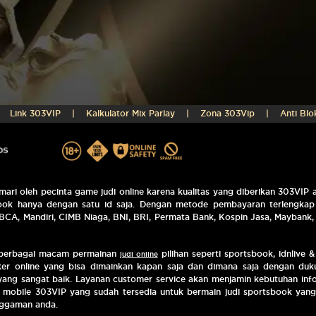
Link 303VIP
|
Kalkulator Mix Parlay
|
Zona 303Vip
|
Anti Blo
ari oleh pecinta game judi online karena kualitas yang diberikan 303VIP 
book hanya dengan satu id saja. Dengan metode pembayaran terlengkap
 BCA, Mandiri, CIMB Niaga, BNI, BRI, Permata Bank, Kospin Jasa, Maybank,
 berbagai macam permainan
pilihan seperti sportsbook, idnlive & 
judi online
oker online yang bisa dimainkan kapan saja dan dimana saja dengan du
yang sangat baik. Layanan customer service akan menjamin kebutuhan inf
i mobile 303VIP yang sudah tersedia untuk bermain judi sportsbook yang
nggaman anda.