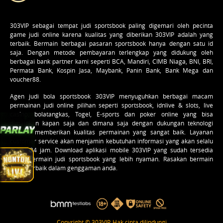
303VIP
sebagai tempat judi sportsbook paling digemari oleh pecinta
game judi online karena kualitas yang diberikan 303VIP adalah yang
terbaik. Bermain berbagai pasaran sportsbook hanya dengan satu id
saja. Dengan metode pembayaran terlengkap yang didukung oleh
berbagai bank partner kami seperti BCA, Mandiri, CIMB Niaga, BNI, BRI,
Permata Bank, Kospin Jasa, Maybank, Panin Bank, Bank Mega dan
voucher88.
Agen judi bola sportsbook 303VIP menyuguhkan berbagai macam
permainan
judi online
pilihan seperti sportsbook, idnlive & slots, live
casino, bolatangkas, Togel, E-sports dan poker online yang bisa
dimainkan kapan saja dan dimana saja dengan dukungan teknologi
terbaru memberikan kualitas permainan yang sangat baik. Layanan
customer service akan menjamin kebutuhan informasi yang akan selalu
online 24 jam. Download aplikasi mobile 303VIP yang sudah tersedia
untuk bermain judi sportsbook yang lebih nyaman. Rasakan bermain
game terbaik dalam genggaman anda.
Copyright © 303VIP. Hak cipta dilindungi