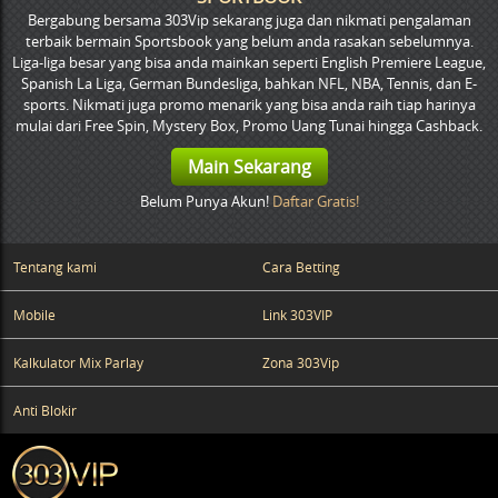
Bergabung bersama 303Vip sekarang juga dan nikmati pengalaman
terbaik bermain Sportsbook yang belum anda rasakan sebelumnya.
Liga-liga besar yang bisa anda mainkan seperti English Premiere League,
Spanish La Liga, German Bundesliga, bahkan NFL, NBA, Tennis, dan E-
sports. Nikmati juga promo menarik yang bisa anda raih tiap harinya
mulai dari Free Spin, Mystery Box, Promo Uang Tunai hingga Cashback.
Main Sekarang
Belum Punya Akun!
Daftar Gratis!
Tentang kami
Cara Betting
Mobile
Link 303VIP
Kalkulator Mix Parlay
Zona 303Vip
Anti Blokir