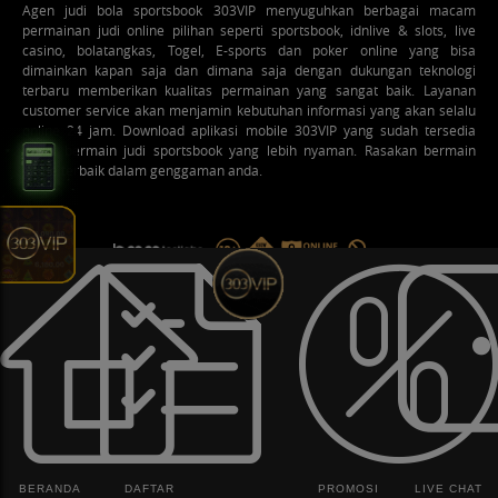
Agen judi bola sportsbook 303VIP menyuguhkan berbagai macam
permainan
judi online
pilihan seperti sportsbook, idnlive & slots, live
casino, bolatangkas, Togel, E-sports dan poker online yang bisa
dimainkan kapan saja dan dimana saja dengan dukungan teknologi
terbaru memberikan kualitas permainan yang sangat baik. Layanan
customer service akan menjamin kebutuhan informasi yang akan selalu
online 24 jam. Download aplikasi mobile 303VIP yang sudah tersedia
untuk bermain judi sportsbook yang lebih nyaman. Rasakan bermain
game terbaik dalam genggaman anda.
Copyright © 303VIP. Hak cipta dilindungi
BERANDA
DAFTAR
PROMOSI
LIVE CHAT