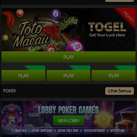
PROMO
PLAY
NEW
NEW
NEW
PLAY
PLAY
PLAY
POKER
Lihat Semua