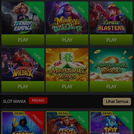
NEW
NEW
NEW
PLAY
PLAY
PLAY
NEW
PLAY
PLAY
PLAY
PROMO
SLOT MANIA
Lihat Semua
PROMO
NEW
NEW