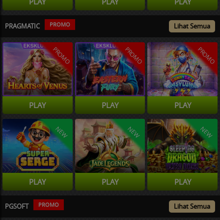
PLAY
PLAY
PLAY
PROMO
PRAGMATIC
Lihat Semua
PROMO
PROMO
PROMO
PLAY
PLAY
PLAY
NEW
NEW
NEW
PLAY
PLAY
PLAY
PROMO
PGSOFT
Lihat Semua