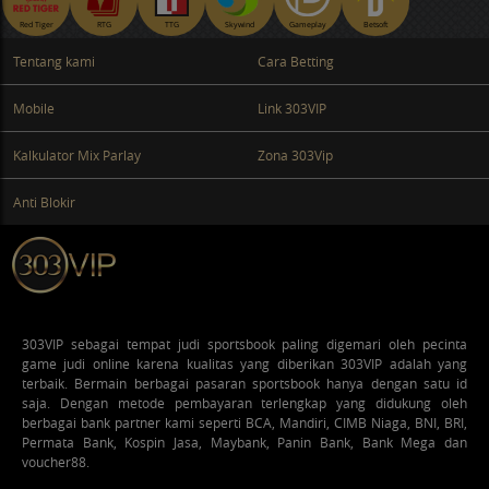
Red Tiger
RTG
TTG
Skywind
Gameplay
Betsoft
Tentang kami
Cara Betting
Mobile
Link 303VIP
Kalkulator Mix Parlay
Zona 303Vip
Anti Blokir
303VIP
sebagai tempat judi sportsbook paling digemari oleh pecinta
game judi online karena kualitas yang diberikan 303VIP adalah yang
terbaik. Bermain berbagai pasaran sportsbook hanya dengan satu id
saja. Dengan metode pembayaran terlengkap yang didukung oleh
berbagai bank partner kami seperti BCA, Mandiri, CIMB Niaga, BNI, BRI,
Permata Bank, Kospin Jasa, Maybank, Panin Bank, Bank Mega dan
voucher88.