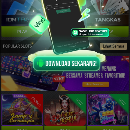
PLAY
PLAY
PLAY
POPULAR SLOTS
Lihat Semua
PROMO
NEW
NEW