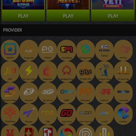
PLAY
PLAY
PLAY
PROVIDER
FaChai
IDNSlot
Pragmatic
PGSoft
Slot Mania
Microgaming
PP Pop
JDB
Habanero
Spadegaming
PP 98% RTP
Penguin King
Jili Gaming
No Limit City
Stream N Spin
Playtech
5g Games
GMW
Manaplay
FastSpin
Luckysafe
YGGDRASIL
Playstar
CQ9
Play N Go
Joker Gaming
Live22
ClotPlay