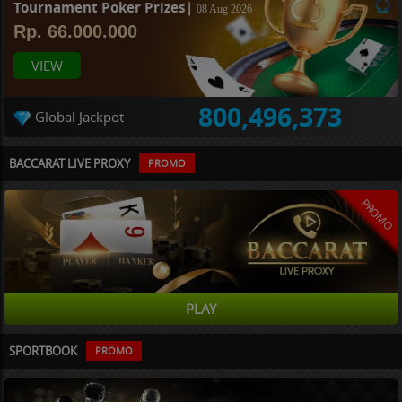
Tournament Poker Prizes|
08 Aug 2026
Rp. 66.000.000
VIEW
800,496,373
Global Jackpot
BACCARAT LIVE PROXY
PROMO
PROMO
PLAY
SPORTBOOK
PROMO